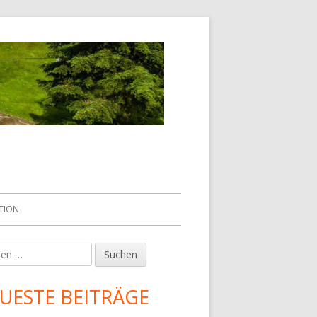
TION
en
upt-
tenleiste
UESTE BEITRÄGE