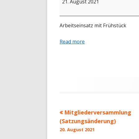
21. August 2021
PRESSE
SATZUNG
Arbeitseinsatz mit Frühstück
40 JAHRE LF
Read more
DATENSCHU
IMPRESSUM
Mitgliederversammlung
Beitragsnavigation
(Satzungsänderung)
20. August 2021