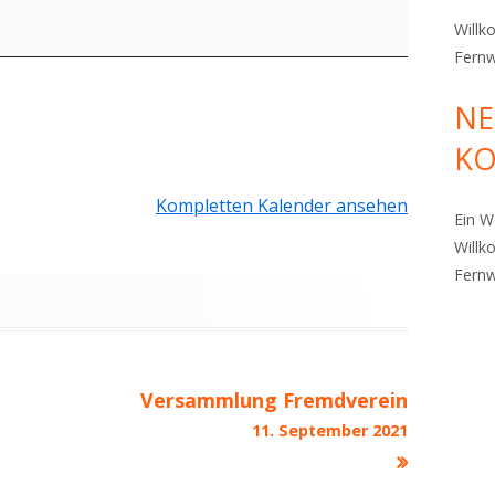
Willk
Fern
NE
HD
K
TZERKLÄRUNG
Kompletten Kalender ansehen
Ein 
Willk
Fern
Versammlung Fremdverein
11. September 2021