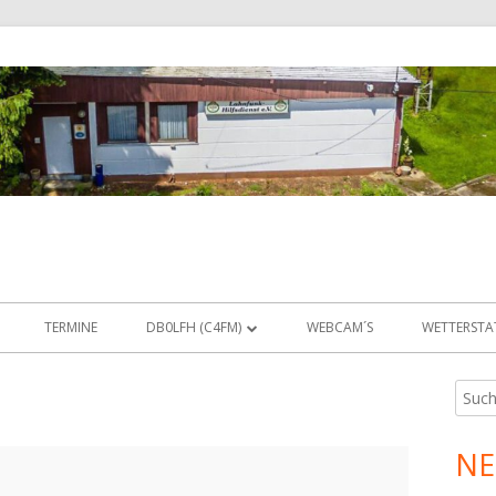
TERMINE
DB0LFH (C4FM)
WEBCAM´S
WETTERSTA
STATUS
Such
Ha
nach:
IT
EMPFANGSBEREICHE
Sei
NE
IT