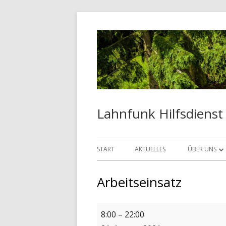
Springe
zum
Inhalt
Lahnfunk Hilfsdienst
Primäres
START
AKTUELLES
ÜBER UNS
Menü
NOTFUNK
Arbeitseinsatz
JUGENDARBE
Arbeitseinsatz
8:00
–
22:00
SOZIALARBE