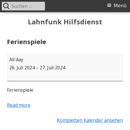
Suchen
Primäres
Menü
nach:
Menü
Springe
Lahnfunk Hilfsdienst
zum
Inhalt
Ferienspiele
Ferienspiele
All day
26. Juli 2024
–
27. Juli 2024
Ferienspiele
Read more
Kompletten Kalender ansehen