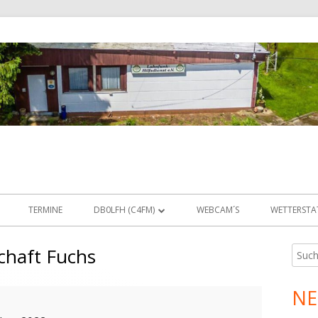
TERMINE
DB0LFH (C4FM)
WEBCAM´S
WETTERSTA
STATUS
chaft Fuchs
Such
Ha
nach:
IT
EMPFANGSBEREICHE
Sei
NE
IT