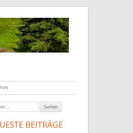
TION
en
upt-
tenleiste
UESTE BEITRÄGE