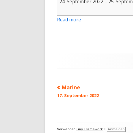
24. September 2022
–
25. Septem
PRESSE
Fuchs
SATZUNG
Read more
40 JAHRE LF
DATENSCHU
IMPRESSUM
Marine
Beitragsnavigation
17. September 2022
Footer
Verwendet
Tiny Framework
•
Anmelden