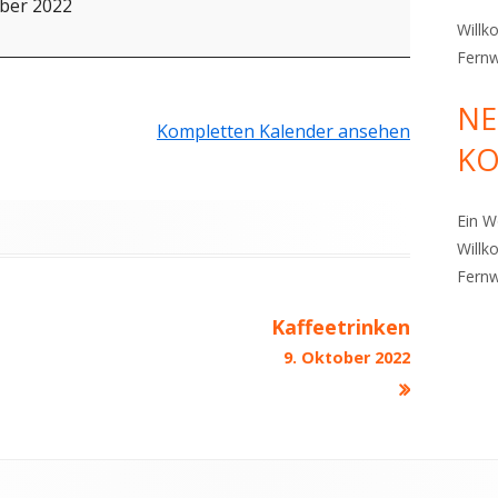
ber 2022
Willk
Fern
NE
HD
Kompletten Kalender ansehen
K
TZERKLÄRUNG
Ein 
Willk
Fern
Kaffeetrinken
9. Oktober 2022