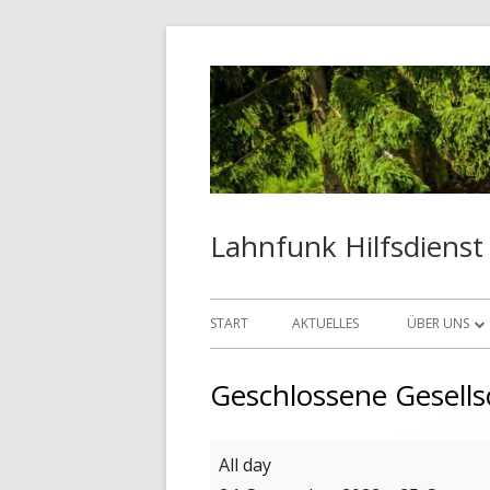
Springe
zum
Inhalt
Lahnfunk Hilfsdienst
Primäres
START
AKTUELLES
ÜBER UNS
Menü
NOTFUNK
Geschlossene Gesells
JUGENDARBE
Geschlossene
All day
SOZIALARBE
Gesellschaft