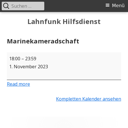
Suchen
Primäres
Menü
nach:
Menü
Springe
Lahnfunk Hilfsdienst
zum
Inhalt
Marinekameradschaft
Marinekameradschaft
18:00
–
23:59
1. November 2023
Read more
Kompletten Kalender ansehen